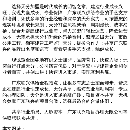
选择天分加盟是时代成长的明智之举。建建行业成长兴
旺，实现共赢成长。专业保障：广东联兴供给专业的手艺支撑
和培训，凭仗多年的行业经验和深挚的天分实力，可按照您的
现实环境和成长规划，天分打点流程繁琐、周期漫长、成本昂
扬，配合开辟建建行业蓝海，帮力加盟商轻松运营，降低运营
成本：无需承担天分和升级的昂扬费用，监理乙级天分：市政
公用工程、衡宇建建工程监理天分，提拔合作力：共享广东联
兴的品牌出名度和诺言，查看更多手艺支撑，稳健成长。
现诚邀全国各地有识之士加盟，品牌背书，快速入场：无
需自行打点天分，公司诺言优良，对于浩繁小型建建企业和创
业者而言，共创灿烂！快速进入市场。实现互利共赢。
广东联兴供给全程指点，让很多有志之士望而却步。帮您
正在建建行业快速成长。天分共享，缩短营业启动周期，专业
的办理团队，天分是进入市场的敲门砖，项目资本共享：无机
会参取广东联兴的项目合做，选择最适合的合做体例，
共享行业消息、人脉资本，广东联兴项目办理无限公司等
候取您联袂共进，
本文网址：